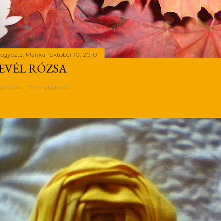
jegyezte:
Marika
október 10, 2010
EVÉL RÓZSA
gosztás
8 megjegyzés