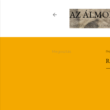
AZ ÁLMO
SOHA NEM LEHETSZ TÚL 
Megosztás
Be
R