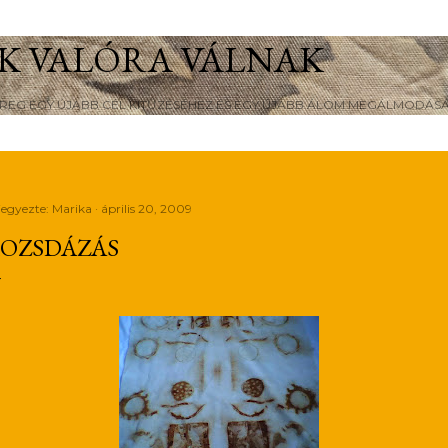
Ugrás a fő tartalomra
K VALÓRA VÁLNAK
ÖREG EGY ÚJABB CÉL KITŰZÉSÉHEZ ÉS EGY ÚJABB ÁLOM MEGÁLMODÁS
jegyezte:
Marika
április 20, 2009
OZSDÁZÁS