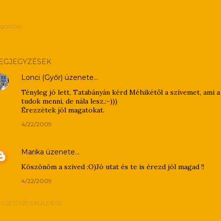
gosztás
EGJEGYZÉSEK
Lonci (Győr)
üzenete…
Tényleg jó lett, Tatabányán kérd Méhikétől a szívemet, ami a
tudok menni, de nála lesz.:-)))
Érezzétek jól magatokat.
4/22/2009
Marika
üzenete…
Köszönöm a szived :O)Jó utat és te is érezd jól magad !!
4/22/2009
GJEGYZÉS KÜLDÉSE