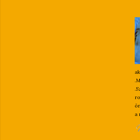
ak
.
.S
ro
ön
a 