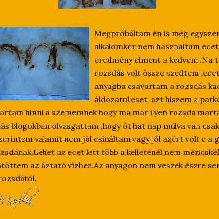
Megpróbáltam én is még egysze
alkalomkor nem használtam ecetet
eredmény elment a kedvem .Na 
rozsdás volt össze szedtem ,ecet
anyagba csavartam a rozsdás kac
áldozatul eset, azt hiszem a pat
artam hinni a szememnek hogy ma már ilyen rozsda martá
Más
blogokban
olvasgattam ,hogy öt hat nap múlva van csa
zerintem valamit nem jól csináltam vagy jól azért volt e a 
zsdának.Lehet az ecet lett több a kelleténél nem méricsk
töttem az áztató vízhez.Az anyagon nem veszek észre se
rozsdától.