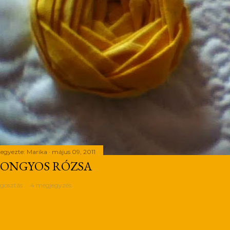
jegyezte:
Marika
május 09, 2011
ONGYOS RÓZSA
gosztás
4 megjegyzés