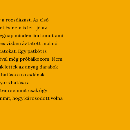
r a
rozsdázást
. Az első
 és nem is lett jó az
tegnap minden
lim
lomot ami
es vízben áztatott molinó
atokat. Egy patkót is
kóval még
próbálkozom
.Nem
k lettek az anyag darabok
k hatása a rozsdának
gyors hatása a
éltem semmit csak úgy
mmit, hogy károsodott volna