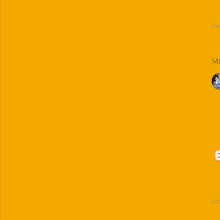
Me
M
ME