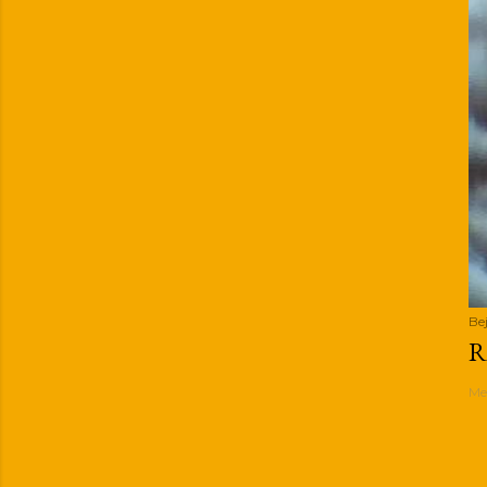
Be
R
Me